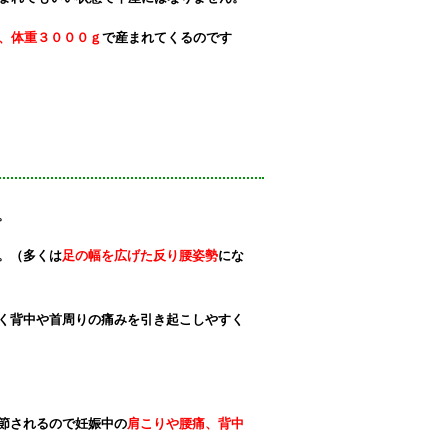
チ、体重３０００ｇ
で
産まれてくるのです
。
。
（多くは
足の幅を広げた反り腰姿勢
にな
く
背中や首周りの痛みを引き起こしやすく
節されるので
妊娠中の
肩こりや腰痛、
背中