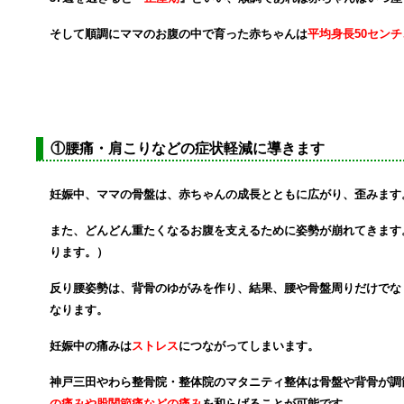
そして順調にママのお腹の中で育った赤ちゃんは
平均身長50セン
神戸三田やわら整骨院・整体院のマタニティ整体の効果
①
腰痛・肩こりなどの症状軽減に導きます
妊娠中、ママの骨盤は、赤ちゃんの成長
と
ともに
広がり、歪みます
また、どんどん重たくなるお腹を支えるために
姿勢が崩れてきます
り
ます。）
反り腰姿勢は、背骨のゆがみを作り、
結果、腰や骨盤周りだけでな
なります。
妊娠中の痛みは
ストレス
につながってしまいます。
神戸三田やわら整骨院・整体院のマタニティ整体は
骨盤や背骨が調
の痛みや股関節痛などの痛み
を
和らげることが可能です。