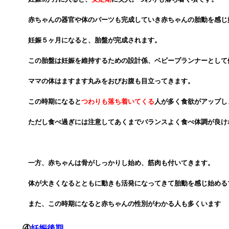
赤ちゃんの器官や体のパーツも完成していき
赤ちゃんの胎動を感じ
妊娠５ヶ月になると、
胎盤が完成
されます。
この胎盤は妊娠を維持するための設計係、
ベビープランナー
として
ママの体はますます丸みをおび
お腹も
目立ってきます。
この時期になると
つわりも落ち着いてくる
人が多く
食欲がアップし
ただし食べ過ぎには注意して
あくまでバランスよく食べ
体調が良け
一方、赤ちゃんは骨がしっかりし始め、
筋肉も付いてきます。
体が大きくなるとともに動きも活発になってきて
胎動を感じ始める
また、この時期になると
赤ちゃんの性別がわかる人も多くいます
④
妊娠後期