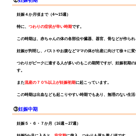
②
妊娠初期
妊娠４か月頃まで（4〜15週）
特に、
つわりの症状が辛い時期
です。
この時期は、赤ちゃんの体の各部位や臓器、
器官、骨などが作られ
妊娠が判明し、バストやお腹など
ママの体が出産に向けて徐々に変
つわりがピークに達する人が多いのも
この期間ですが、
妊娠初期の
す。
また
流産の７０%以上が妊娠初期
に起こっています。
この時期は出血なども起こりやすい時期でもあり、
無理のない生活
③
妊娠中期
妊娠５・６・７か月（16週～27週）
妊娠5か月に入ると、
安定期
に突入。
つわりも落ち着く頃です。