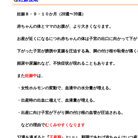
妊娠８・９・１０か月（28週〜39週）
赤ちゃんの体とママのお腹が、より大きくなります。
お産が近くになるにつれ
赤ちゃんの体は子宮の出口に向かって
下が
下がった子宮が膀胱や直腸を圧迫する為、
脚の付け根や恥骨が痛く
の投稿
頻尿や尿漏れなど、不快症状が現れることも
あります。
また
妊娠中
は、
・女性ホルモンの変動で、血液中の水分量が増える。
・出産時の出血に備えて、血液量が増える。
・出産に向け子宮が下がり脚の付け根の血管が
圧迫される。
などの理由で
むくみやすくなります
37週を過ぎると『
正産期
』といい、
順調であれば赤ちゃんはいつ産