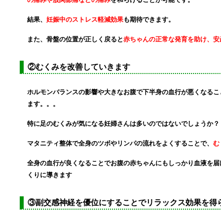
結果、
妊娠中のストレス軽減効果
も期待できます。
また、骨盤の位置が正しく戻ると
赤ちゃんの正常な発育を助け、安
②
む
くみを改善していきます
ホルモンバランスの影響や
大きなお腹で下半身の血行が悪くなるこ
ます。。。
特に足のむくみが気になる妊婦さんは
多いのでは
ないでしょうか？
マタニティ整体で全身のツボやリンパの流れを
よくすることで、
む
全身の血行が良くなることで
お腹の赤ちゃんにもしっかり血液を届
くりに導きます
③
副交感神経を優位にすることでリラックス効果を
得