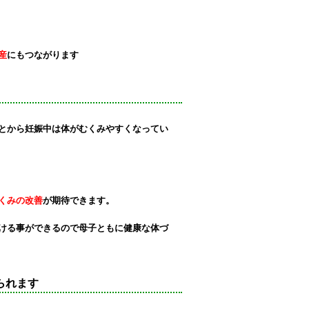
産
にも
つながります
とから
妊娠中は体がむくみやすくなってい
くみの改善
が期待できます。
ける事ができる
ので
母子ともに健康な体づ
られます