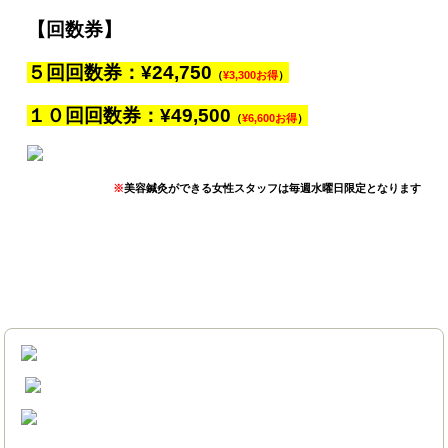
【回数券】
５回回数券：¥24,750
（
¥3,300お得
）
１０回回数券：¥49,500
（
¥6,600お得
）
※
美容鍼灸ができる女性スタッフは毎週水曜日限定となります
お問い合わせはこちら | 三田市・神戸市北区の神戸三田やわ
ら整骨院・整体院