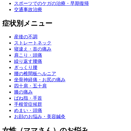
スポーツでのケガの治療・早期復帰
交通事故治療
症状別メニュー
産後の不調
ストレートネック
寝違え・首の痛み
肩こり・頭痛
繰り返す腰痛
ぎっくり腰
腰の椎間板ヘルニア
坐骨神経痛・お尻の痛み
四十肩・五十肩
膝の痛み
ばね指・手首
手根管症候群
めまい・頭痛
お顔のお悩み・美容鍼灸
女性（ママさん）のお悩み